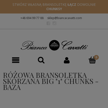
STWÓRZ WŁASNĄ BRANSOLETKĘ
ŁĄCZ
DOWOLNIE
CHUNKSY
+48 694 99 77 88
sklep@biancacavatti.com
RÓŻOWA BRANSOLETKA
SKÓRZANA BIG "1" CHUNKS -
BAZA