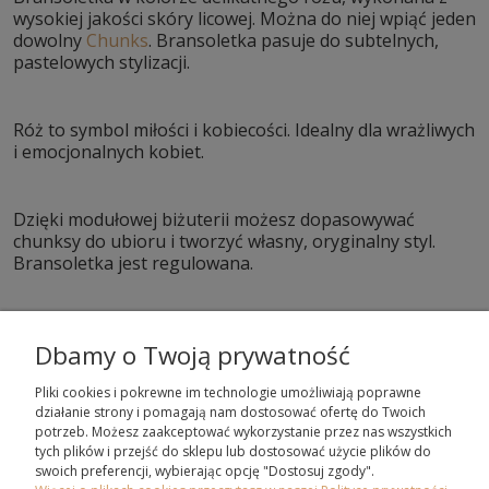
wysokiej jakości skóry licowej. Można do niej wpiąć jeden
dowolny
Chunks
. Bransoletka pasuje do subtelnych,
pastelowych stylizacji.
Róż to symbol miłości i kobiecości. Idealny dla wrażliwych
i emocjonalnych kobiet.
Dzięki modułowej biżuterii możesz dopasowywać
chunksy do ubioru i tworzyć własny, oryginalny styl.
Bransoletka jest regulowana.
Dbamy o Twoją prywatność
Pliki cookies i pokrewne im technologie umożliwiają poprawne
działanie strony i pomagają nam dostosować ofertę do Twoich
potrzeb. Możesz zaakceptować wykorzystanie przez nas wszystkich
ZAKUPY
tych plików i przejść do sklepu lub dostosować użycie plików do
swoich preferencji, wybierając opcję "Dostosuj zgody".
POMOC