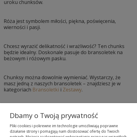
uroku chunksów.
Róża jest symbolem miłości, piękna, poświęcenia,
wierności i pasji.
Chcesz wyrazić delikatność i wrażliwość? Ten chunks
będzie idealny. Doskonale pasuje do bransoletek na
beżowym i różowym pasku.
Chunksy można dowolnie wymieniać. Wystarczy, że
masz jedną z naszych bransoletek – znajdziesz je w
kategoriach
Bransoletki
i
Zestawy
.
Dbamy o Twoją prywatność
Pliki cookies i pokrewne im technologie umożliwiają poprawne
działanie strony i pomagają nam dostosować ofertę do Twoich
potrzeb. Możesz zaakceptować wykorzystanie przez nas wszystkich