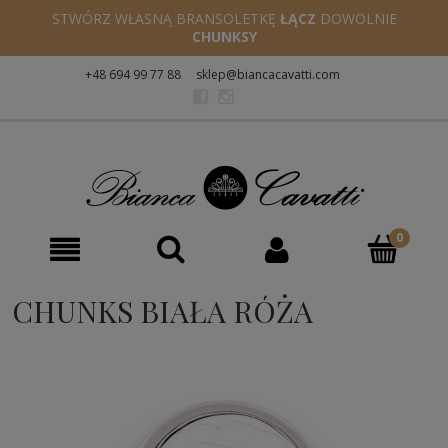
STWÓRZ WŁASNĄ BRANSOLETKĘ
ŁĄCZ
DOWOLNIE
CHUNKSY
+48 694 99 77 88
sklep@biancacavatti.com
CHUNKS BIAŁA RÓŻA