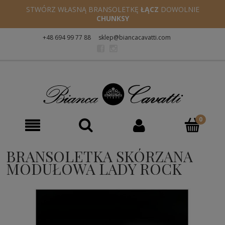
STWÓRZ WŁASNĄ BRANSOLETKĘ
ŁĄCZ
DOWOLNIE
CHUNKSY
+48 694 99 77 88
sklep@biancacavatti.com
BRANSOLETKA SKÓRZANA
MODUŁOWA LADY ROCK