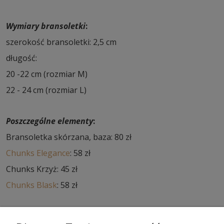
Wymiary bransoletki
:
szerokość bransoletki: 2,5 cm
długość:
20 -22 cm (rozmiar M)
22 - 24 cm (rozmiar L)
Poszczególne elementy
:
Bransoletka skórzana, baza: 80 zł
Chunks Elegance
: 58 zł
Chunks Krzyż: 45 zł
Chunks Blask
: 58 zł