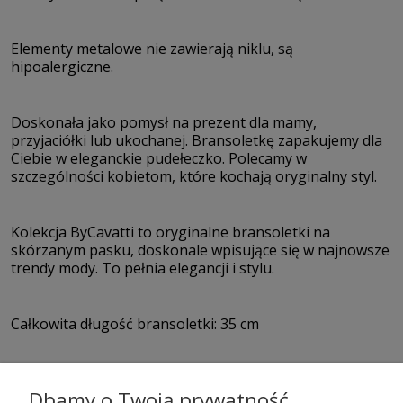
Elementy metalowe nie zawierają niklu, są
hipoalergiczne.
Doskonała jako pomysł na prezent dla mamy,
przyjaciółki lub ukochanej. Bransoletkę zapakujemy dla
Ciebie w eleganckie pudełeczko. Polecamy w
szczególności kobietom, które kochają oryginalny styl.
Kolekcja ByCavatti to oryginalne bransoletki na
skórzanym pasku, doskonale wpisujące się w najnowsze
trendy mody. To pełnia elegancji i stylu.
Całkowita długość bransoletki: 35 cm
Dbamy o Twoją prywatność